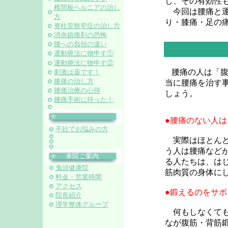
し、その有効性
椎間板ヘルニアの治し
今回は腰痛と運
方
り・膝痛・足の
脊柱管狭窄症の治し方
消炎鎮痛剤の恐怖
腰への負担の違い
運動療法に物申す①
運動療法に物申す②
腰痛の人は「
刺激は薬です！
膝痛の治し方
当に腰痛を治す
腰痛治療の心得
しょう。
腰痛手術に待った！
●腰痛のない人
不妊でお悩みの方
実際はほとんど
う人は腰痛など
来院ご案内
る人たちは、は
鬼頭健康院
筋肉質の身体に
料金・営業時間
アクセス
●鍛えるのをサ
院長紹介
理学整体グループ
何もしなくても
なが腹筋・背筋