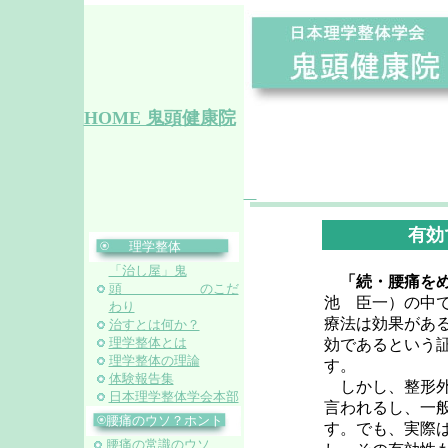
HOME 鬼頭健康院
有効
理学整体
「治し屋」鬼
「続・腰痛を
頭 のこだ
池 臣一）の中
わり
療法は効果があ
治すとは何か？
理学整体とは
効であるという
理学整体の理論
す。
体験報告集
しかし、整形外
日本理学整体学会本部
言われるし、一
腰痛のウソ？ホント？
す。でも、実際
腰痛の常識のウソ