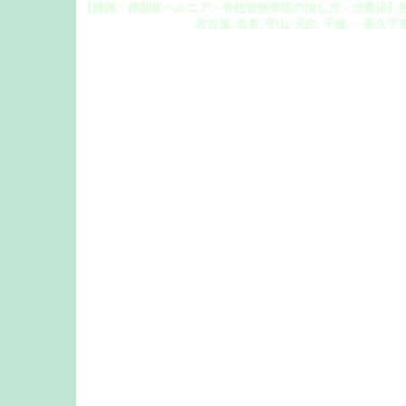
【腰痛・椎間板ヘルニア・脊柱管狭窄症の治し方・治療法】腰
名古屋, 名東, 守山, 天白, 千種, ・