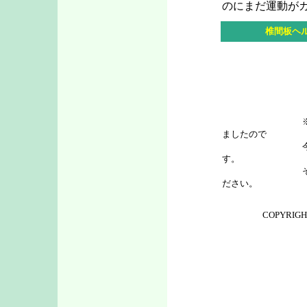
のにまだ運動が
椎間板ヘ
愛知県
TEL 
※H22．10月
ましたので
今お持ちの地図
す。
その場合、
ださい。
COPYRIGH